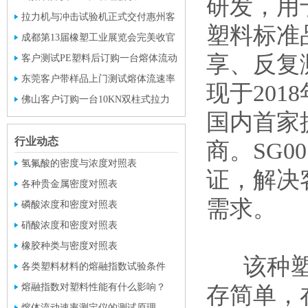
研发，用
拉力机与冲击试验机正式交付惠州客
塑料标准
户使用
成都第13届橡塑工业展览会完美收官
享、
反复
客户测试PE塑料后订购一台熔体流动
速率仪与密度计
东莞客户带样品上门测试熔体流速率
现于20
与密度
佛山客户订购一台10KN双柱式拉力
国内首家
试验机
行业动态
商。SG
氢氟酸的密度与浓度对照表
证，解决
各种贵金属密度对照表
需求。
磷酸浓度和密度对照表
硝酸浓度和密度对照表
橡胶种类与密度对照表
该种塑料
各类塑料材料的熔融指数试验条件
熔融指数对塑料性能有什么影响？
存简单，
熔体流动速率测定仪的测试原理