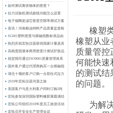
如何测试膏状物体的密度？
拉力试验机测试曲线功能怎么设置
电子烟陶瓷滤芯密度空隙率测试方案
橡塑类行
喜讯！河南粮油饲料产品质量监督检
验中心采购一批液体密度计
SG001塑料密度与熔融指数标准品由
橡塑从业
宏拓独家研发成功
热烈庆祝宏拓仪器获得国家计量器具
质量管控
型式批准证书
高精度固液体两用密度计测试护肤品
的密度，效果看得见。
祝贺我司通过ISO9001质量管理体系
何能快速
认证并获取证书
国外客户通过代理商购买一台熔融指
的测试结
数测定仪
湖北十堰的客户订购一台双柱式拉力
的问题。
试验机
2019年宏拓仪器河源之旅
美国客户与意大利客户同时订购5吨
双柱拉力试验机
宏拓参加深圳国际塑料橡胶展圆满结
为解
束
宏拓公司组织2018年度员工旅游活动
宏拓召开安全生产管理会议