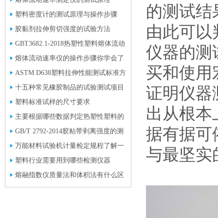
的测试结
塑料密度计的测试原理与操作步骤
由此可以
胶黏剂拉伸剪切强度的试验方法
GBT3682.1-2018热塑性塑料熔体流动
仪器的测
速率标准方法
熔体流动速率仪的操作步骤你学会了
买和使用
吗?
ASTM D638塑料拉伸性能测试标准方
法
十五种常见橡胶制品的试验测试项目
证明仪器
和标准介绍
塑料标准试样的尺寸要求
出从根本
主要根据哪些数据判定热塑性塑料的
据有据可
流动性好坏？
GB/T 2792-2014胶粘带剥离强度的测
试方法
万能材料试验机计量检定规程了解一
与最坚实
下
塑料行业需要用到哪些检测仪器
熔融指数仪质量法和体积法有什么区
别？